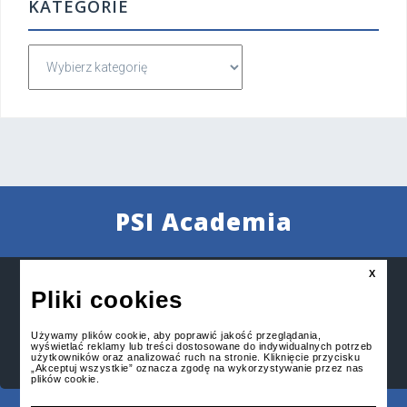
KATEGORIE
K
a
t
e
g
o
r
i
PSI Academia
e
X
Pliki cookies
S
z
Używamy plików cookie, aby poprawić jakość przeglądania,
u
wyświetlać reklamy lub treści dostosowane do indywidualnych potrzeb
użytkowników oraz analizować ruch na stronie. Kliknięcie przycisku
k
„Akceptuj wszystkie” oznacza zgodę na wykorzystywanie przez nas
plików cookie.
a