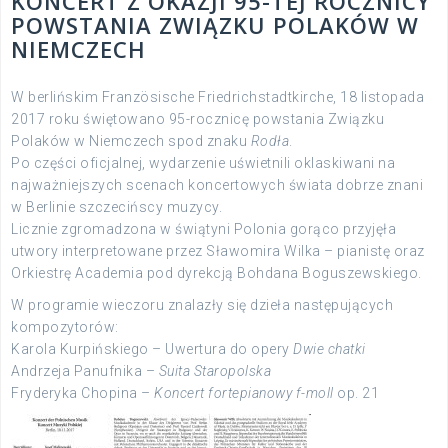
KONCERT Z OKAZJI 95-TEJ ROCZNICY
POWSTANIA ZWIĄZKU POLAKÓW W
NIEMCZECH
W berlińskim Französische Friedrichstadtkirche, 18 listopada
2017 roku świętowano 95-rocznicę powstania Związku
Polaków w Niemczech spod znaku
Rodła
.
Po części oficjalnej, wydarzenie uświetnili oklaskiwani na
najważniejszych scenach koncertowych świata dobrze znani
w Berlinie szczecińscy muzycy.
Licznie zgromadzona w świątyni Polonia gorąco przyjęła
utwory interpretowane przez Sławomira Wilka – pianistę oraz
Orkiestrę Academia pod dyrekcją Bohdana Boguszewskiego.
W programie wieczoru znalazły się dzieła następujących
kompozytorów:
Karola Kurpińskiego – Uwertura do opery
Dwie chatki
Andrzeja Panufnika –
Suita Staropolska
Fryderyka Chopina –
Koncert fortepianowy f-moll
op. 21