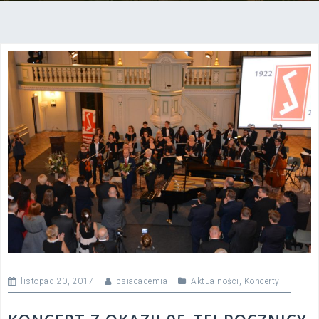
listopad 20, 2017
psiacademia
Aktualności
,
Koncerty