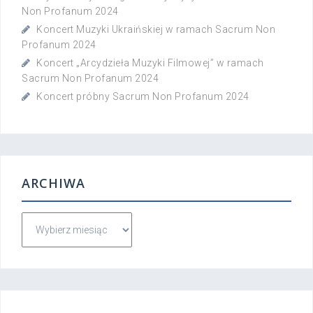
Non Profanum 2024
Koncert Muzyki Ukraińskiej w ramach Sacrum Non
Profanum 2024
Koncert „Arcydzieła Muzyki Filmowej” w ramach
Sacrum Non Profanum 2024
Koncert próbny Sacrum Non Profanum 2024
ARCHIWA
A
r
c
h
i
w
a