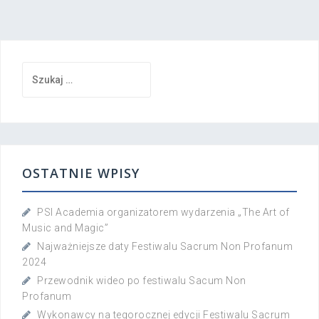
i
g
a
c
S
j
z
a
u
w
k
p
a
i
j
s
:
OSTATNIE WPISY
u
PSI Academia organizatorem wydarzenia „The Art of
Music and Magic”
Najważniejsze daty Festiwalu Sacrum Non Profanum
2024
Przewodnik wideo po festiwalu Sacum Non
Profanum
Wykonawcy na tegorocznej edycji Festiwalu Sacrum